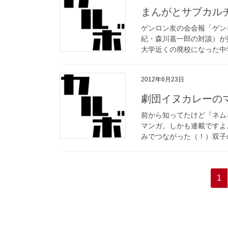
まんがとサブカル
ゲンロン友の会会報「ゲン
紀・森川嘉一郎の対談）が
大学近くの廃校になった中学
2012年6月23日
劇団イヌカレーの
前から知ってたけど『ネム
マンガ。しかも連載ですよ
みでつながった（！）双子の
投
固
1
稿
定
ペ
の
ー
ペ