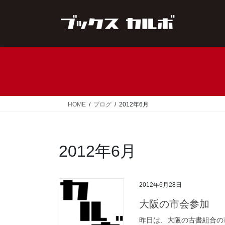
コ
ナ
ン
ビ
テ
ゲ
ン
ー
ツ
シ
へ
ョ
ス
ン
キ
に
ッ
移
HOME
ブログ
2012年6月
プ
動
2012年6月
2012年6月28日
大阪の市会参加
昨日は、大阪の古書組合の