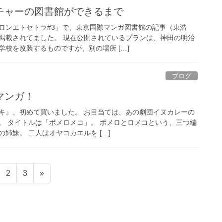
チャーの図書館ができるまで
ロンエトセトラ#3」で、東京国際マンガ図書館の記事（東浩
掲載されてました。 現在公開されているプランは、神田の明治
校を改装するものですが、別の場所 […]
ブログ
マンガ！
キ』、初めて買いました。 お目当ては、あの劇団イヌカレーの
。 タイトルは「ポメロメコ」。 ポメロとロメコという、三つ編
姉妹。 二人はオヤコカエルを […]
固
固
2
3
»
定
定
ペ
ペ
ー
ー