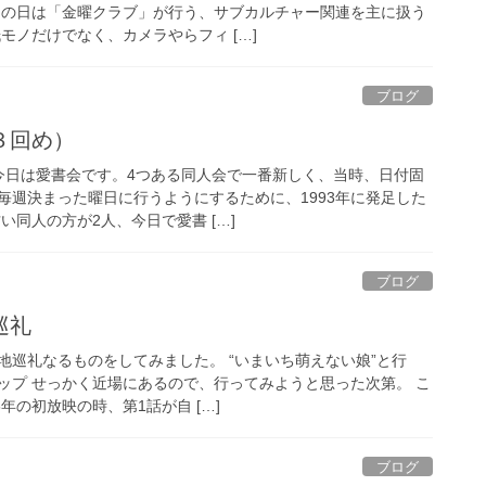
この日は「金曜クラブ」が行う、サブカルチャー関連を主に扱う
モノだけでなく、カメラやらフィ […]
ブログ
３回め）
今日は愛書会です。4つある同人会で一番新しく、当時、日付固
毎週決まった曜日に行うようにするために、1993年に発足した
い同人の方が2人、今日で愛書 […]
ブログ
巡礼
地巡礼なるものをしてみました。 “いまいち萌えない娘”と行
ップ せっかく近場にあるので、行ってみようと思った次第。 こ
年の初放映の時、第1話が自 […]
ブログ