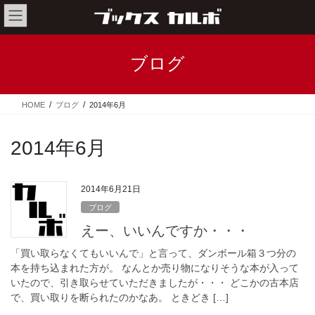
コ
ナ
ン
ビ
テ
ゲ
ン
ー
ブログ
ツ
シ
へ
ョ
ス
ン
HOME
ブログ
2014年6月
キ
に
ッ
移
プ
動
2014年6月
2014年6月21日
ブログ
えー、いいんですか・・・
「買い取らなくてもいいんで」と言って、ダンボール箱３つ分の
本を持ち込まれた方が。 なんとか売り物になりそうな本が入って
いたので、引き取らせていただきましたが・・・ どこかの古本店
で、買い取りを断られたのかなあ。 ときどき […]