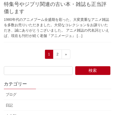
特集号やジブリ関連の古い本・雑誌も正当評
価します
1980年代のアニメブーム全盛期を彩った、大変貴重なアニメ雑誌
を多数お売りいただきました。大切なコレクションをお譲りいた
だき、誠にありがとうございました。 アニメ雑誌の代名詞といえ
ば、現在も刊行が続く老舗『アニメージュ』 […]
投
固
固
1
2
»
稿
定
定
ペ
ペ
の
検索
ー
ー
ペ
ジ
ジ
ー
カテゴリー
ジ
ブログ
送
り
日記