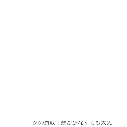
き、大変ありがたいです。 わたくし的にもドンピシャな時期（１
９８０年代）のアニメ・まんが関連のいろいろ、 […]
2025年3月13日
ブログ
【明石市】アニメ雑誌（ビークラ
ブ・アニメV）の買取｜マニアック
な雑誌もお任せ下さい
明石市にて、B-CLUB（ビークラブ）・アニメV、あわせて５０冊
ほどを買い取らせていただきました。ホビー系・アニメ雑誌とし
てはややマニアックな部類に入ります。ビークラブはあのバンダ
イから出てますし、アニメVは学研ですが、 […]
2025年3月11日
ブログ
【神戸市灘区】アニメ・特撮ムッ
クの買取｜数が少なくても大丈