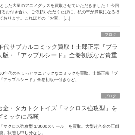
心とした大量のアニメグッズを買取させていただきました！ 今回
渡るお付き合い。ご依頼いただくたびに、私の車が満載になるほ
おります。これほどの「お宝」 […]
ブログ
0年代サブカルコミック買取！士郎正宗『ブラ
人版・『アップルシード』全巻初版など貴重
80年代のちょっとマニアックなコミックを買取。士郎正宗『ブ
『アップルシード』全巻初版帯付きなど。
ブログ
合金・タカトクトイズ「マクロス強攻型」を
ギミックに感嘆
マクロス強攻型 1/3000スケール」を買取。大型超合金の圧倒
能。状態も申し分なし。