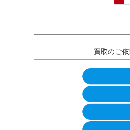
稿
定
ペ
の
ー
ペ
ジ
ー
ジ
買取のご依
送
り