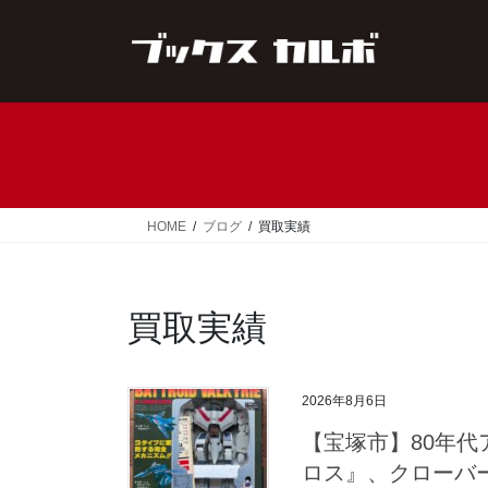
コ
ナ
ン
ビ
テ
ゲ
ン
ー
ツ
シ
へ
ョ
ス
ン
キ
に
ッ
移
HOME
ブログ
買取実績
プ
動
買取実績
2026年8月6日
【宝塚市】80年
ロス』、クローバ