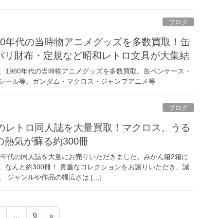
ブログ
80年代の当時物アニメグッズを多数買取！缶
バリ財布・定規など昭和レトロ文具が大集結
、1980年代の当時物アニメグッズを多数買取。缶ペンケース・
シール等。ガンダム・マクロス・ジャンプアニメ等
ブログ
代のレトロ同人誌を大量買取！マクロス、うる
熱気が蘇る約300冊
80年代の同人誌を大量にお売りいただきました。みかん箱2箱に
、なんと約300冊！ 貴重なコレクションをお譲りいただき、誠
 ジャンルや作品の幅広さは […]
固
固
2
…
9
»