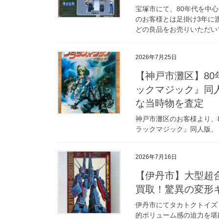
宝塚市にて、80年代を中
のお客様とは足掛け3年に
どの良品をお売りいただいて
2026年7月25日
【神戸市灘区】8
ックマジック』同
な当時物を査定
神戸市灘区のお客様より、
ラックマジック』同人版、
2026年7月16日
【伊丹市】大型超
買取！驚異の変形
伊丹市にてタカトクトイズ「
的ボリューム感の迫力を堪