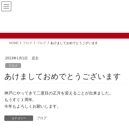
コ
ナ
ン
ビ
テ
ゲ
ン
ー
ブログ
ツ
シ
へ
ョ
ス
ン
HOME
ブログ
ブログ
あけましておめでとうございます
キ
に
ッ
移
プ
動
2013年1月1日
店主
ブログ
あけましておめでとうございます
神戸にやってきて二度目の正月を迎えることが出来ました。
もうすぐ１周年。
今年もよろしくお願いします。
ブログ
カテゴリー