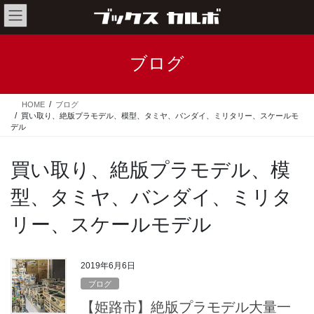
コ
ナ
ン
ビ
テ
ゲ
ン
ー
ブログ
ツ
シ
へ
ョ
ス
ン
HOME
ブログ
キ
に
買い取り、絶版プラモデル、模型、タミヤ、バンダイ、ミリタリー、スケールモ
ッ
移
デル
プ
動
買い取り、絶版プラモデル、模
型、タミヤ、バンダイ、ミリタ
リー、スケールモデル
2019年6月6日
ブログ
【姫路市】絶版プラモデル大量一