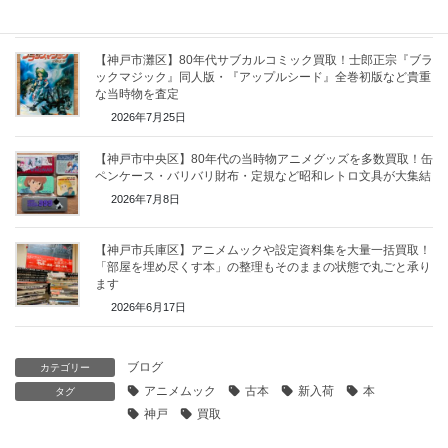
2026年8月6日
【神戸市灘区】80年代サブカルコミック買取！士郎正宗『ブラ
ックマジック』同人版・『アップルシード』全巻初版など貴重
な当時物を査定
2026年7月25日
【神戸市中央区】80年代の当時物アニメグッズを多数買取！缶
ペンケース・バリバリ財布・定規など昭和レトロ文具が大集結
2026年7月8日
【神戸市兵庫区】アニメムックや設定資料集を大量一括買取！
「部屋を埋め尽くす本」の整理もそのままの状態で丸ごと承り
ます
2026年6月17日
ブログ
カテゴリー
アニメムック
古本
新入荷
本
タグ
神戸
買取