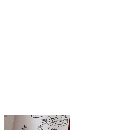
覚えていないのですが（笑）、とにかくいつ見ても半ズボンを履
いていた印象を記憶してます。後日、あの『マンガの読み方（別
冊宝島EX）』でお名前を発見して、「あの人、こういうことをし
てたのか！」と驚愕しました。いまでこそ、学会も組織され、専
門の学部を有する大学も多いですが、今につながるマンガ研究の
勃興期から活動をされていた氏の、最初期の仕事の１つ、という
ことに、この論文はなるんでしょうかね。
あとでゆっくり読もうっと。役得役得。
読み終わったら「日本の古本屋」に出品します。
・・・ところで、手元にある『マンガ文献研究』2号を、確認のた
めに久しぶりに開いてビックリ！