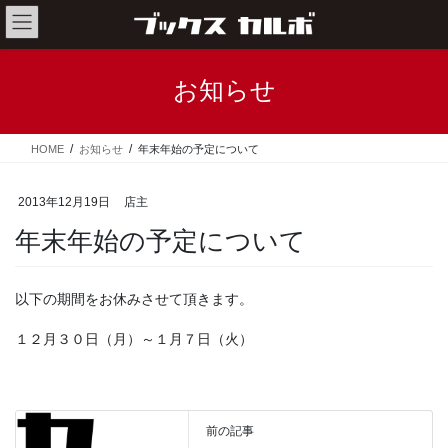
コ
ナ
ン
ビ
テ
ゲ
ン
ー
お知らせ
ツ
シ
へ
ョ
ス
ン
HOME
お知らせ
年末年始の予定について
キ
に
ッ
移
プ
動
2013年12月19日
店主
年末年始の予定について
以下の期間をお休みさせて頂きます。
１２月３０日（月）～１月７日（火）
前の記事