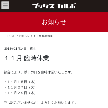
コ
ナ
ン
ビ
テ
ゲ
ン
ー
お知らせ
ツ
シ
へ
ョ
ス
ン
HOME
お知らせ
１１月 臨時休業
キ
に
ッ
移
プ
動
2018年11月14日
店主
１１月 臨時休業
都合により、以下の日を臨時休業いたします。
・１１月１５日（木）
・１１月２７日（火）
・１１月２９日（木）
申し訳ございませんが、よろしくお願いします。